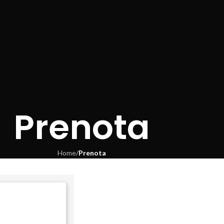
Prenota
Home
/
Prenota