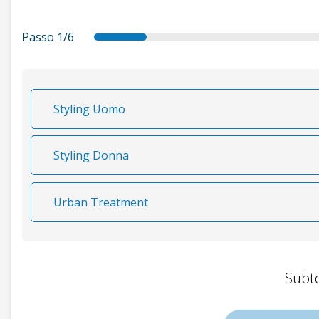
Passo
1/6
services
attendant
date
details
su
Styling Uomo
Styling Donna
Urban Treatment
Subt