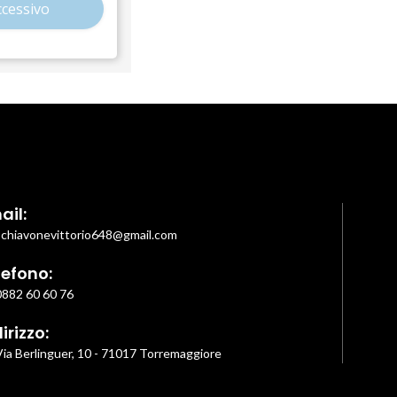
cessivo
ail:
schiavonevittorio648@gmail.com
lefono:
0882 60 60 76
irizzo:
Via Berlinguer, 10 - 71017 Torremaggiore