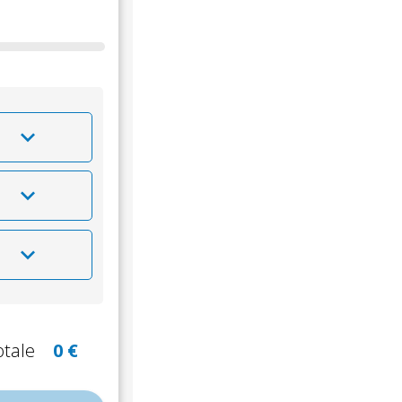
mmary
thankyou
otale
0 €