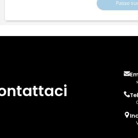
Passo suc
Em
ontattaci
Te
Ind