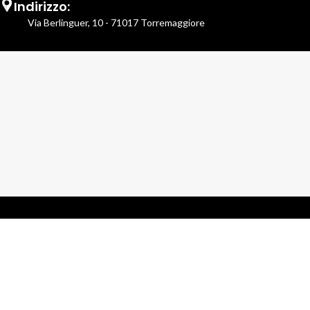
Indirizzo:
Via Berlinguer, 10 - 71017 Torremaggiore
Schiavone Vittorio Hair Stylist
- Tutti i diritti riservati.
P.Iva 04336580719