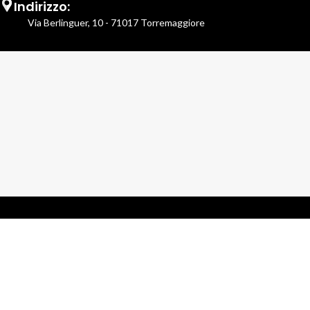
Indirizzo:
Via Berlinguer, 10 - 71017 Torremaggiore
Schiavone Vittorio Hair Stylist
- Tutti i diritti riservati.
P.Iva 04336580719